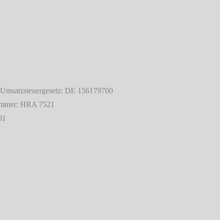
 Umsatzsteuergesetz: DE 156179700
rnummer: HRA 7521
01